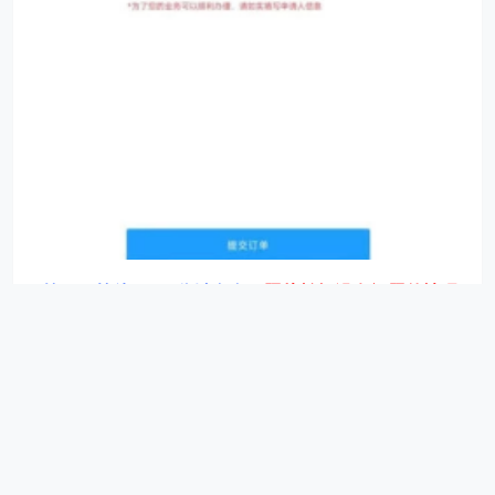
第五、等待10-30分钟左右
（
照片拍摄没有问题的情况
下
）
，回执办理成功后，微信的
“
服务通知
”
会推送消息
进行提醒
，
如需加急请联系客服工作日（加急时间
9:30-18:00）。
第六、重新进入照片回执号小程序，点击底部的“
证件
照
”按钮，进入后可以下载回执单到手机上面，然后就