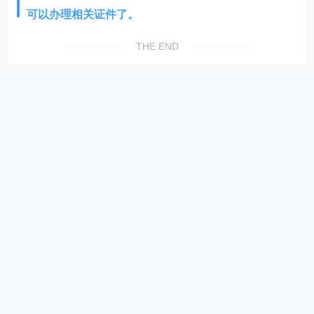
可以办理相关证件了。
THE END
照相馆办理数码相片回执
网上办理数码回执
分享
相关内容
广州市番禺区居住证照片回执线上办理教程
网上搞定居住证回执自己上传照片附流程
如何快速办理居住证数码回执？
手把手教你网上办理居住证数码回执
居住证拍照+获取电子回执可线上办