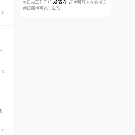
发表在
每日AI工具导航
证件照可以在家拍证
件照回执可线上获取
0
证
…
0
程
…
0