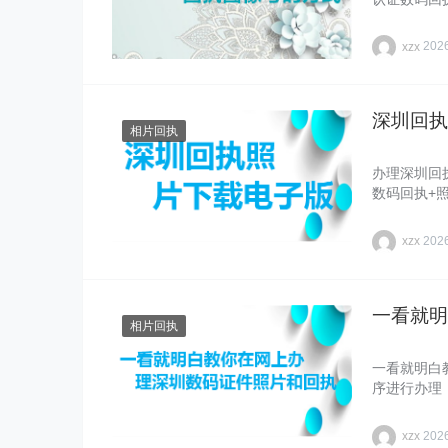
xzx
20
深圳回执
相片回执
办理深圳回
数码回执+
xzx
20
一看就明
相片回执
一看就明白
序进行办理
xzx
20