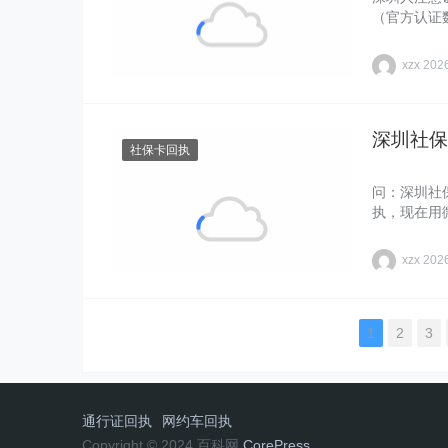
（官方认证
xzx
20
深圳社保
社保卡回执
问：深圳社
执，现在用
xzx
20
1
2
3
通行证回执
网约车回执
Copyright © 2024 百科网
CorePress