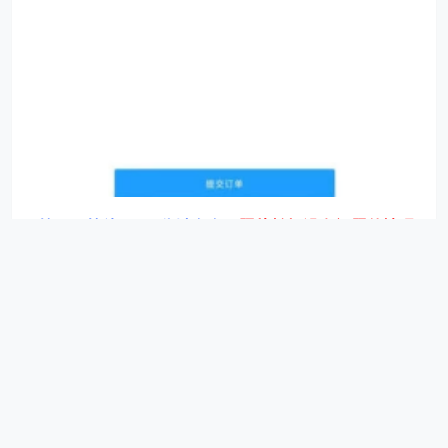
第五、等待10-30分钟左右
（
照片拍摄没有问题的情况
下
）
，回执办理成功后，微信的
“
服务通知
”
会推送消息
进行提醒
，
如需加急请联系客服工作日（加急时间
9:30-18:00）。
第六、重新进入照片回执号小程序，点击底部的“
证件
照
”按钮，进入后可以下载回执单到手机上面，然后就
可以办理相关证件了。